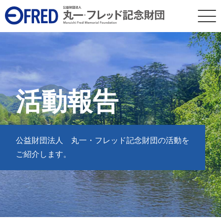
メ
イ
ン
コ
ン
テ
活動報告
ン
ツ
に
公益財団法人 丸一・フレッド記念財団の活動を
移
ご紹介します。
動