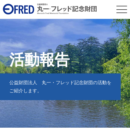
メ
イ
ン
コ
ン
テ
活動報告
ン
ツ
に
公益財団法人 丸一・フレッド記念財団の活動を
移
ご紹介します。
動